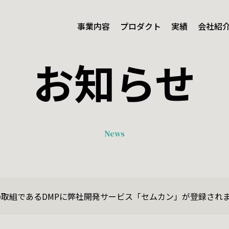
事業内容
プロダクト
実績
会社紹
お知らせ
Result
ページ
実績
News
ntent
Company
容
会社紹介
取組であるDMPに弊社開発サービス「セムカン」が登録され
ビス
Extra Business Activities
受託開発