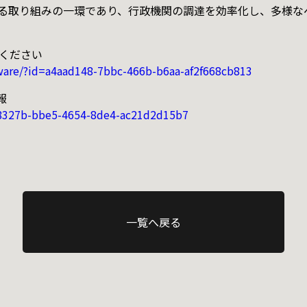
める取り組みの一環であり、行政機関の調達を効率化し、多様
照ください
tware/?id=a4aad148-7bbc-466b-b6aa-af2f668cb813
報
a48327b-bbe5-4654-8de4-ac21d2d15b7
一覧へ戻る