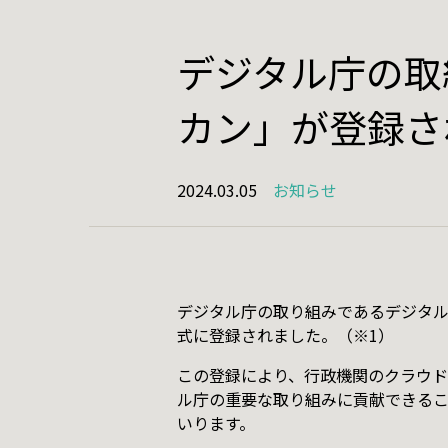
デジタル庁の取
Product
プロダ
カン」が登録さ
セムカン
2024.03.05
お知らせ
森林管理
古今金澤
古今金澤
FileCrane
デジタル庁の取り組みであるデジタル
式に登録されました。（※1）
WoodRep
この登録により、行政機関のクラウド
フルーツ棚
ル庁の重要な取り組みに貢献できるこ
いります。