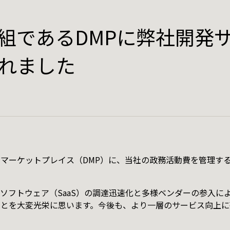
事業外活動
組であるDMPに弊社開発
クト
News
れました
お知らせ
システム円空
Recruit
採用情報
年表
ある日のエイブルコンピュータの
マーケットプレイス（DMP）に、当社の政務活動費を管理す
出来事
o
デザイナーの一日
ソフトウェア（SaaS）の調達迅速化と多様ベンダーの参入に
次郎 for キウイフルーツ
とを大変光栄に思います。今後も、より一層のサービス向上に
プログラマーの一日