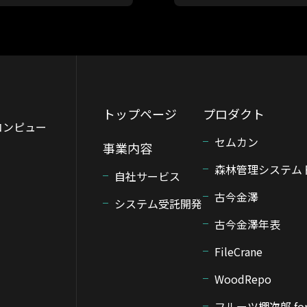
トップページ
プロダクト
コンピュー
セムカン
事業内容
森林管理システム 
自社サービス
古今金澤
システム受託開発
古今金澤年表
FileCrane
WoodRepo
フルーツ棚次郎 fo