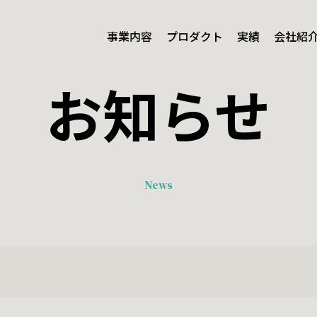
事業内容
プロダクト
実績
会社紹
お知らせ
Result
ページ
実績
News
ntent
Company
容
会社紹介
ビス
Extra Business Activities
受託開発