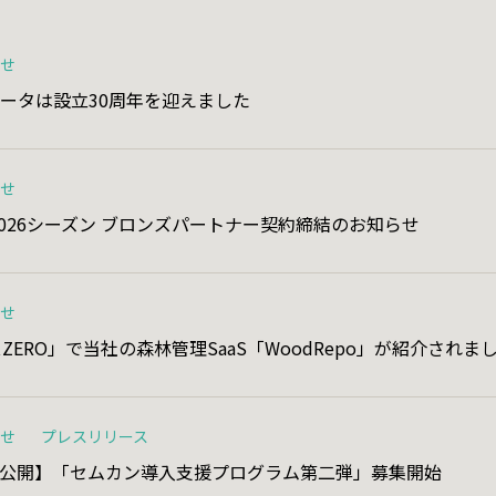
事業外活動
らせ
ータは設立30周年を迎えました
クト
News
お知らせ
らせ
システム円空
2026シーズン ブロンズパートナー契約締結のお知らせ
Recruit
採用情報
年表
らせ
ある日のエイブルコンピュータの
ZERO」で当社の森林管理SaaS「WoodRepo」が紹介されま
出来事
o
デザイナーの一日
次郎 for キウイフルーツ
らせ
プレスリリース
プログラマーの一日
ス公開】「セムカン導入支援プログラム第二弾」募集開始