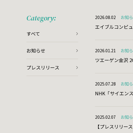
Category:
2026.08.02
お知
Product
エイブルコンピュ
プロダ
すべて
セムカン
お知らせ
2026.01.21
お知
森林管理
ツエーゲン金沢 
プレスリリース
古今金澤
古今金澤
2025.07.28
お知
NHK「サイエンス
FileCrane
WoodRep
フルーツ棚
2025.02.07
お知
【プレスリリー